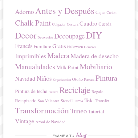
Antes y Después
Adorno
Cajas
Cartón
Chalk Paint
Cuadro
Cuerda
Colgador
Costura
DIY
Decor
Decoupage
Decoración
Francés
Gratis
Furniture
Halloween
Hombres
Madera
Imprimibles
Madera de desecho
Mobiliario
Manualidades
Milk Paint
Pintura
Niños
Navidad
Otoño
Pascua
Organización
Reciclaje
Pintura de leche
Regalo
Pizarra
Tela
Retapizado
Stencil
Transfer
San Valentín
Tarros
Transformación
Tuneo
Tutorial
Vintage
Árbol de Navidad
blog
LLÉVAME A TU