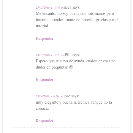
t
pa
Bea
says:
25/02/2016 at 10:45 pm
rti
Me encanto, no soy buena con mis manos pero
intento aprender tratare de hacerlo, gracias por el
r
tutorial!
Responder
Pili
says:
14/07/2016 at 10:20 am
Espero que te sirva de ayuda, cualquier cosa no
dudes en preguntar 🙂
Responder
jose
says:
23/04/2018 at 6:24 pm
muy elegante y buena la técnica aunque no la
conocia
Responder