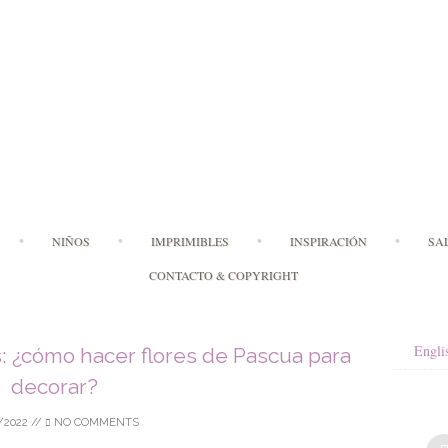
Skip
NIÑOS
IMPRIMIBLES
INSPIRACIÓN
SA
to
content
CONTACTO & COPYRIGHT
Engli
 ¿cómo hacer flores de Pascua para
decorar?
/2022
//
NO COMMENTS