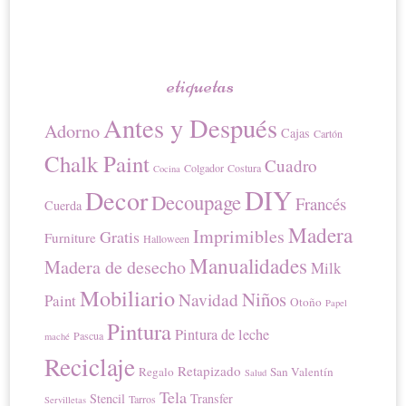
etiquetas
Antes y Después
Adorno
Cajas
Cartón
Chalk Paint
Cuadro
Colgador
Costura
Cocina
DIY
Decor
Decoupage
Francés
Cuerda
Madera
Imprimibles
Gratis
Furniture
Halloween
Manualidades
Madera de desecho
Milk
Mobiliario
Niños
Navidad
Paint
Otoño
Papel
Pintura
Pintura de leche
Pascua
maché
Reciclaje
Retapizado
Regalo
San Valentín
Salud
Tela
Stencil
Transfer
Tarros
Servilletas