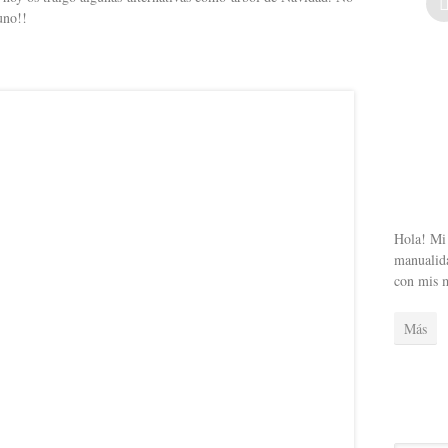
uno!!
Hola! Mi 
manualida
con mis 
Más