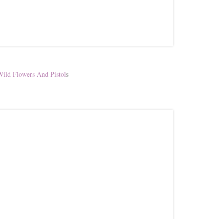
ild Flowers And Pistol
s