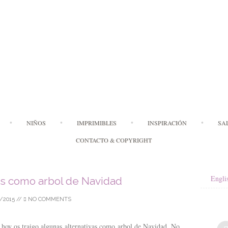
Skip
NIÑOS
IMPRIMIBLES
INSPIRACIÓN
SA
to
content
CONTACTO & COPYRIGHT
Engli
as como arbol de Navidad
/2015
//
NO COMMENTS
y hoy os traigo algunas alternativas como arbol de Navidad. No