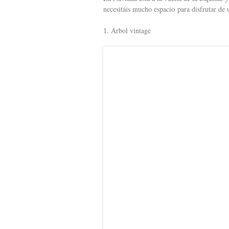
s
necesitáis mucho espacio para disfrutar de 
r
t
t
1. Árbol vintage
i
r