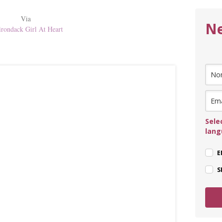
Via
Ne
rondack Girl At Heart
Sele
lan
E
S