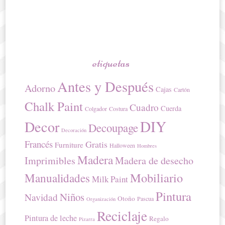
etiquetas
Antes y Después
Adorno
Cajas
Cartón
Chalk Paint
Cuadro
Cuerda
Colgador
Costura
DIY
Decor
Decoupage
Decoración
Francés
Gratis
Furniture
Halloween
Hombres
Madera
Imprimibles
Madera de desecho
Mobiliario
Manualidades
Milk Paint
Pintura
Niños
Navidad
Otoño
Pascua
Organización
Reciclaje
Pintura de leche
Regalo
Pizarra