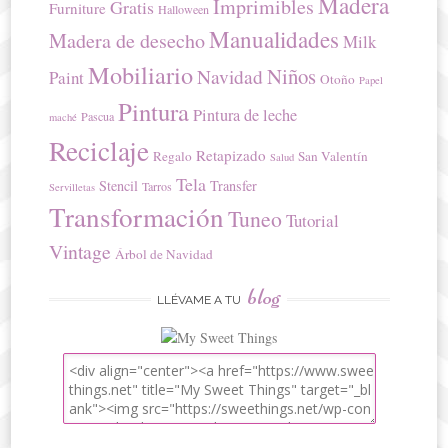
Madera
Imprimibles
Gratis
Furniture
Halloween
Manualidades
Madera de desecho
Milk
Mobiliario
Niños
Navidad
Paint
Otoño
Papel
Pintura
Pintura de leche
Pascua
maché
Reciclaje
Retapizado
Regalo
San Valentín
Salud
Tela
Stencil
Transfer
Tarros
Servilletas
Transformación
Tuneo
Tutorial
Vintage
Árbol de Navidad
blog
LLÉVAME A TU