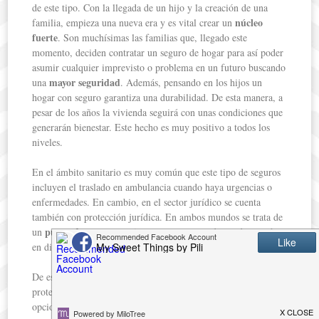
de este tipo. Con la llegada de un hijo y la creación de una
núcleo
familia, empieza una nueva era y es vital crear un
fuerte
. Son muchísimas las familias que, llegado este
momento, deciden contratar un seguro de hogar para así poder
asumir cualquier imprevisto o problema en un futuro buscando
mayor seguridad
una
. Además, pensando en los hijos un
hogar con seguro garantiza una durabilidad. De esta manera, a
pesar de los años la vivienda seguirá con unas condiciones que
generarán bienestar. Este hecho es muy positivo a todos los
niveles.
En el ámbito sanitario es muy común que este tipo de seguros
incluyen el traslado en ambulancia cuando haya urgencias o
enfermedades. En cambio, en el sector jurídico se cuenta
también con protección jurídica. En ambos mundos se trata de
punto de apoyo
un
muy importante que puede ayudar mucho
en diferentes situaciones.
De esta manera, los seguros ofrecen seguridad, estabilidad y
protección. Si buscas la mejor opción para ello, existen
opciones de
seguros de hogar muy completos
, con los que