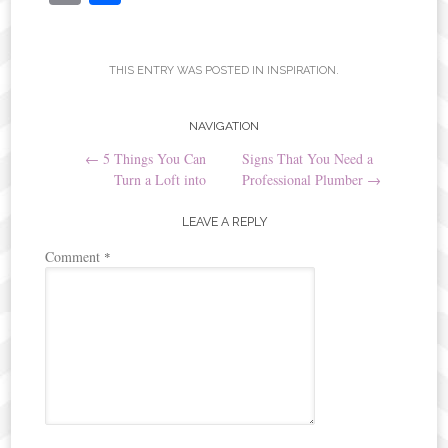
bo
tte
er
m
ha
ok
r
es
ail
re
t
THIS ENTRY WAS POSTED IN
INSPIRATION
.
Post
NAVIGATION
←
5 Things You Can
Signs That You Need a
navigation
Turn a Loft into
Professional Plumber
→
LEAVE A REPLY
Comment
*