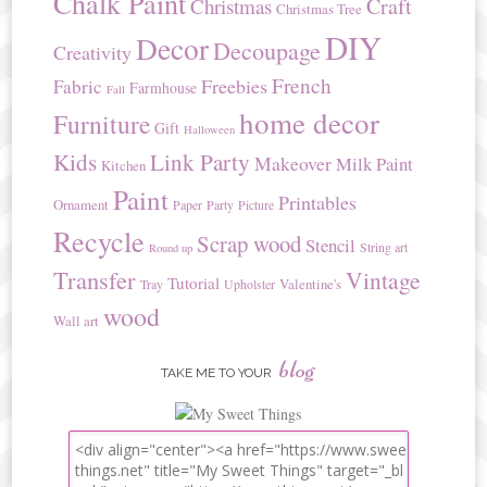
Chalk Paint
Craft
Christmas
Christmas Tree
DIY
Decor
Decoupage
Creativity
French
Freebies
Fabric
Farmhouse
Fall
home decor
Furniture
Gift
Halloween
Kids
Link Party
Makeover
Milk Paint
Kitchen
Paint
Printables
Ornament
Paper
Party
Picture
Recycle
Scrap wood
Stencil
String art
Round up
Transfer
Vintage
Tutorial
Valentine's
Tray
Upholster
wood
Wall art
blog
TAKE ME TO YOUR