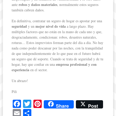
robos y daños materiales
ante
, normalmente estos seguros
también cubren daños.
En definitiva, contratar un seguro de hogar es apostar por una
seguridad
mejor nivel de vida
y un
a largo plazo. Hay
múltiples factores que no están en la mano de cada uno y que,
desgraciadamente, condicionan: robos, desastres naturales,
roturas… Estos imprevistos forman parte del día a día. No hay
nada como poder descansar por las noches, con la tranquilidad
de que independientemente de lo que pase en el futuro habrá
un seguro que dé soporte. Cuando se trata de seguridad y de tu
empresa profesional y con
hogar, hay que confiar en una
experiencia
en el sector.
Un abrazo!
Pili
Fa
T
Pi
Share
Post
ce
wi
nt
E
S