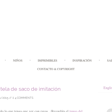
Skip
NIÑOS
IMPRIMIBLES
INSPIRACIÓN
SA
to
content
CONTACTO & COPYRIGHT
Engli
tela de saco de imitación
1/2015
//
4 COMMENTS
todo lo que tenga que ver con rayas. ¿Recordáis el
tuneo del