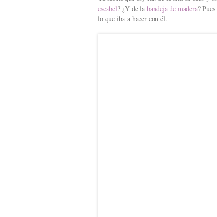
s
escabel
? ¿Y de la
bandeja de madera
? Pues 
r
lo que iba a hacer con él.
t
t
i
r