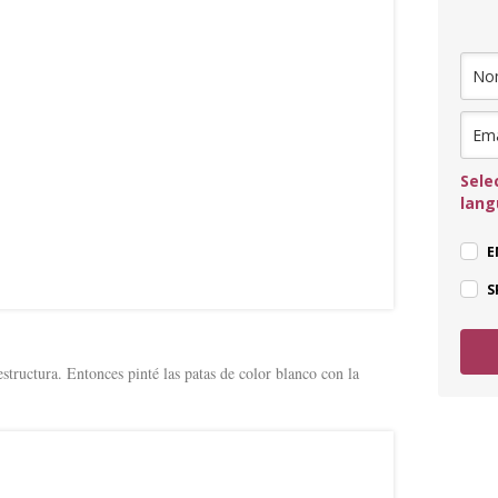
Sele
lan
E
S
structura. Entonces pinté las patas de color blanco con la