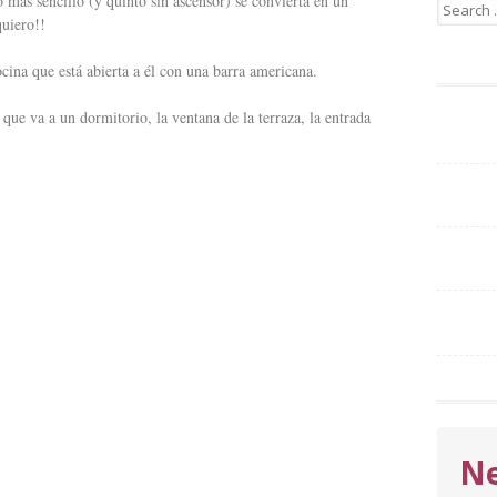
o más sencillo (y quinto sin ascensor) se convierta en un
Search
quiero!!
for:
ocina que está abierta a él con una barra americana.
que va a un dormitorio, la ventana de la terraza, la entrada
Ne