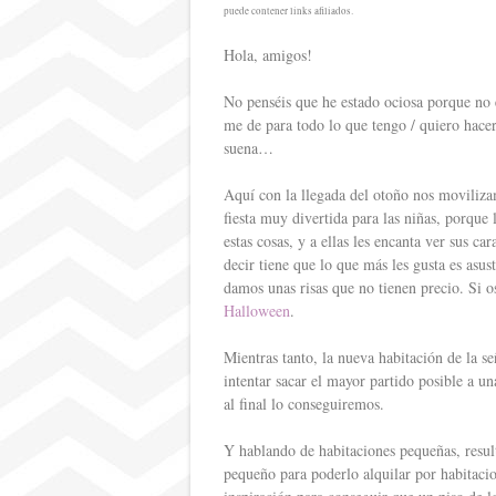
s
puede contener links afiliados.
r
t
Hola, amigos!
t
i
No penséis que he estado ociosa porque no e
me de para todo lo que tengo / quiero hacer
r
suena…
Aquí con la llegada del otoño nos moviliz
fiesta muy divertida para las niñas, porque
estas cosas, y a ellas les encanta ver sus c
decir tiene que lo que más les gusta es asus
damos unas risas que no tienen precio. Si o
Halloween
.
Mientras tanto, la nueva habitación de la 
intentar sacar el mayor partido posible a u
al final lo conseguiremos.
Y hablando de habitaciones pequeñas, resul
pequeño para poderlo alquilar por habitacio