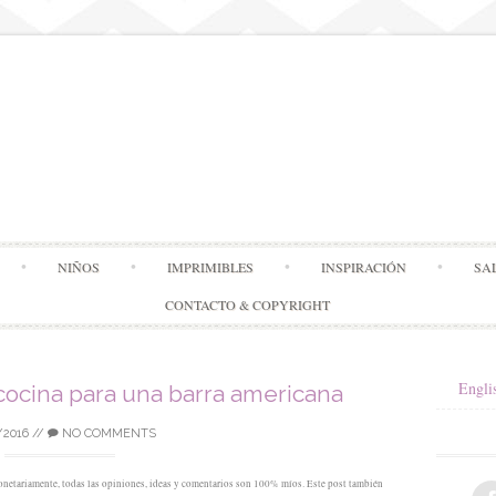
Skip
NIÑOS
IMPRIMIBLES
INSPIRACIÓN
SA
to
content
CONTACTO & COPYRIGHT
Engli
cocina para una barra americana
/2016
//
NO COMMENTS
netariamente, todas las opiniones, ideas y comentarios son 100% míos. Este post también