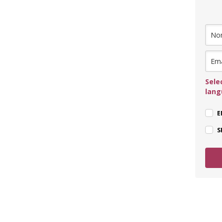
Sele
lan
E
S