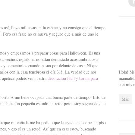
s así, llevo mil cosas en la cabeza y no consigo que el tiempo
! Pero esa frase no es nueva y seguro que a más de uno le
amos y empezamos a preparar cosas para Halloween. Es una
 los vecinos españoles no están demasiado acostumbrados a
aras y comentarios cuando pasan por delante de casa. Ni que
Hola! Mi 
tarlos con la casa tenebrosa el día 31!! La verdad que nos
manualida
s apetece podéis ver nuestra
decoración fácil y barata para
con mis 
señorita A me tiene ocupada una buena parte de tiempo. Esto de
Más
na habitación pequeña es todo un reto, pero estoy segura de que
ta que mi cuñada me ha pedido que la ayude a decorar un piso
nes, y eso sí es un reto!! Así que en esas estoy, buscando