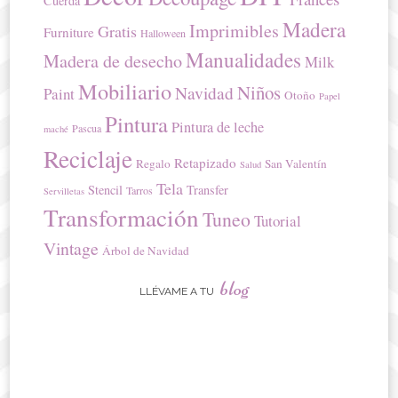
Cuerda
Madera
Imprimibles
Gratis
Furniture
Halloween
Manualidades
Madera de desecho
Milk
Mobiliario
Niños
Navidad
Paint
Otoño
Papel
Pintura
Pintura de leche
Pascua
maché
Reciclaje
Retapizado
Regalo
San Valentín
Salud
Tela
Stencil
Transfer
Tarros
Servilletas
Transformación
Tuneo
Tutorial
Vintage
Árbol de Navidad
blog
LLÉVAME A TU