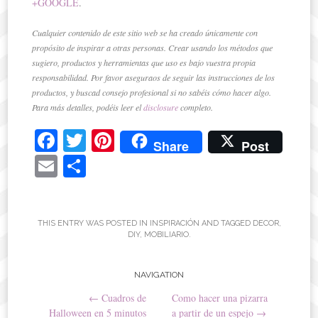
+GOOGLE
.
Cualquier contenido de este sitio web se ha creado únicamente con
propósito de inspirar a otras personas. Crear usando los métodos que
sugiero, productos y herramientas que uso es bajo vuestra propia
responsabilidad. Por favor aseguraos de seguir las instrucciones de los
productos, y buscad consejo profesional si no sabéis cómo hacer algo.
Para más detalles, podéis leer el
disclosure
completo.
Fa
T
Pi
Share
Post
ce
wi
nt
E
C
bo
tte
er
m
o
ok
r
es
ail
m
t
pa
THIS ENTRY WAS POSTED IN
INSPIRACIÓN
AND TAGGED
DECOR
,
DIY
,
MOBILIARIO
.
rti
r
Post
NAVIGATION
←
Cuadros de
Como hacer una pizarra
navigation
Halloween en 5 minutos
a partir de un espejo
→