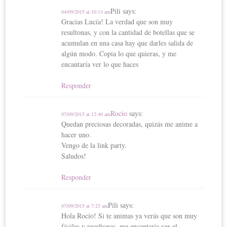
Pili
says:
04/09/2015 at 10:13 am
Gracias Lucía! La verdad que son muy
resultonas, y con la cantidad de botellas que se
acumulan en una casa hay que darles salida de
algún modo. Copia lo que quieras, y me
encantaría ver lo que haces
Responder
Rocio
says:
07/09/2015 at 12:40 am
Quedan preciosas decoradas, quizás me anime a
hacer uno.
Vengo de la link party.
Saludos!
Responder
Pili
says:
07/09/2015 at 7:23 am
Hola Rocío! Si te animas ya verás que son muy
fáciles y resultonas, me encantaría ver el