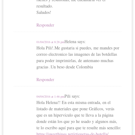
resultado.
Saludos!
Responder
Helena
says:
01/04/2016 at 8:28 pm
Hola Pili!.Me gustaria si puedes, me mandes por
correo electronico las imagenes de las botdellas
para poder imprimirlas, de antemano muchas
gracias .Un beso desde Colombia
Responder
Pili
says:
04/04/2016 at 1:46 pm
Hola Helena!! En esta misma entrada, en el
listado de materiales que pone Gráficos, verás
que es un hipervículo que te lleva a la página
donde están los que yo he usado y algunos más,
te lo escribo aquí para que te resulte más sencillo:
https://sweethings.net/etiquetas-de-botella/