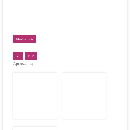
Mostrar más
All
DIY
Aparezco aquí: