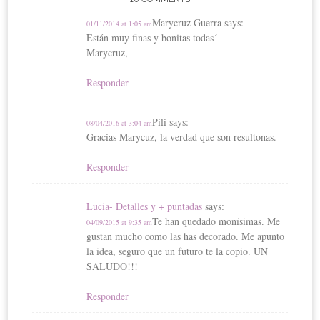
Marycruz Guerra
says:
01/11/2014 at 1:05 am
Están muy finas y bonitas todas´
Marycruz,
Responder
Pili
says:
08/04/2016 at 3:04 am
Gracias Marycuz, la verdad que son resultonas.
Responder
Lucia- Detalles y + puntadas
says:
Te han quedado monísimas. Me
04/09/2015 at 9:35 am
gustan mucho como las has decorado. Me apunto
la idea, seguro que un futuro te la copio. UN
SALUDO!!!
Responder