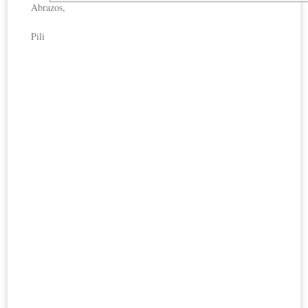
Abrazos,
Pili
Top
Feliz