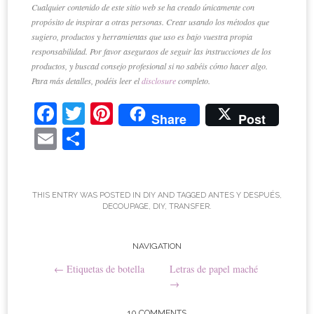
Cualquier contenido de este sitio web se ha creado únicamente con
propósito de inspirar a otras personas. Crear usando los métodos que
sugiero, productos y herramientas que uso es bajo vuestra propia
responsabilidad. Por favor aseguraos de seguir las instrucciones de los
productos, y buscad consejo profesional si no sabéis cómo hacer algo.
Para más detalles, podéis leer el
disclosure
completo.
Fa
T
Pi
Share
Post
ce
wi
nt
E
C
bo
tte
er
m
o
ok
r
es
ail
m
t
pa
THIS ENTRY WAS POSTED IN
DIY
AND TAGGED
ANTES Y DESPUÉS
,
DECOUPAGE
,
DIY
,
TRANSFER
.
rti
r
Post
NAVIGATION
←
Etiquetas de botella
Letras de papel maché
navigation
→
10 COMMENTS