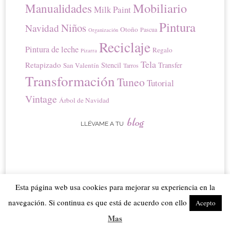
Mobiliario
Manualidades
Milk Paint
Pintura
Niños
Navidad
Otoño
Pascua
Organización
Reciclaje
Pintura de leche
Regalo
Pizarra
Tela
Retapizado
Stencil
Transfer
San Valentín
Tarros
Transformación
Tuneo
Tutorial
Vintage
Árbol de Navidad
blog
LLÉVAME A TU
Esta página web usa cookies para mejorar su experiencia en la
navegación. Si continua es que está de acuerdo con ello
Acepto
Mas