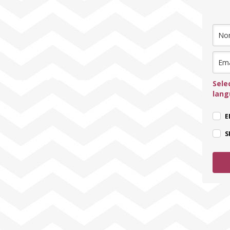
Sele
lan
E
S