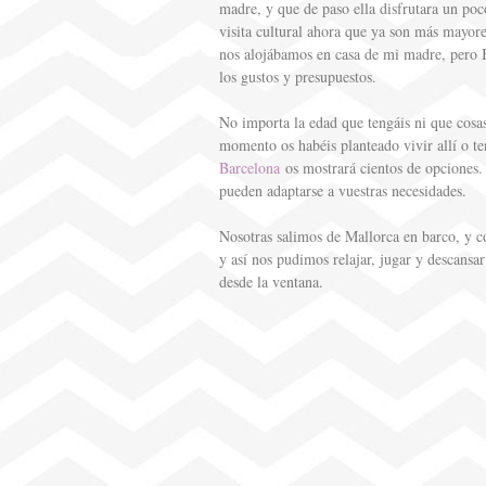
madre, y que de paso ella disfrutara un po
s
r
visita cultural ahora que ya son más mayore
t
nos alojábamos en casa de mi madre, pero 
t
los gustos y presupuestos.
i
No importa la edad que tengáis ni que cosas
r
momento os habéis planteado vivir allí o t
Barcelona
os mostrará cientos de opcione
pueden adaptarse a vuestras necesidades.
Nosotras salimos de Mallorca en barco, y 
y así nos pudimos relajar, jugar y descansar!
desde la ventana.