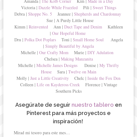
Amanda |
The Kolb Corner
Kim |
Made in a Day
Victoria |
Dazzle While Frazzled
Pili |
Sweet Things
Debra |
Shoppe No. 5
Jeannee |
Shepherds and Chardonnay
Sue | A Purdy Little House
Kimm |
Reinvented
Ann |
Duct Tape and Denim
Kathleen
|
Our Hopeful Home
Dru |
Polka Dot Poplars
Toni |
Small Home Soul
Angela
|
Simply Beautiful by Angela
Michelle |
Our Crafty Mom
Marie |
DIY Adulation
Chelsea |
Making Manzanita
Michelle |
Michelle James Designs
Denise |
My Thrifty
House
Sara |
Twelve on Main
Molly |
Just a Little Creativity
Chelc |
Inside the Fox Den
Colleen |
Life on Kaydeross Creek
Florence | Vintage
Southern Picks
Asegúrate de seguir
nuestro tablero
en
Pinterest para más proyectos e
inspiración!
Mirad mi tesoro para este mes…