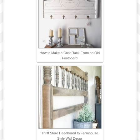
How to Make a Coat Rack From an Old
Footboard
Thrift Store Headboard to Farmhouse
Style Wall Decor