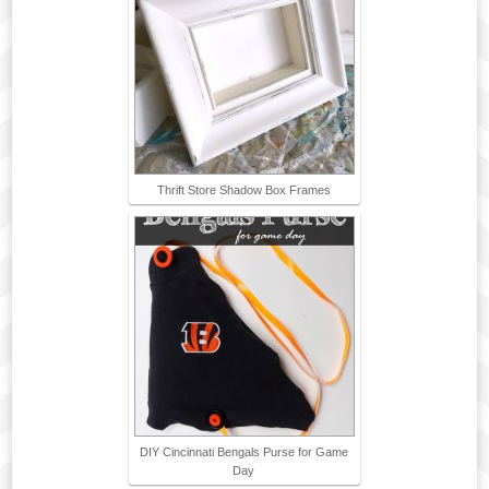
Thrift Store Shadow Box Frames
DIY Cincinnati Bengals Purse for Game
Day