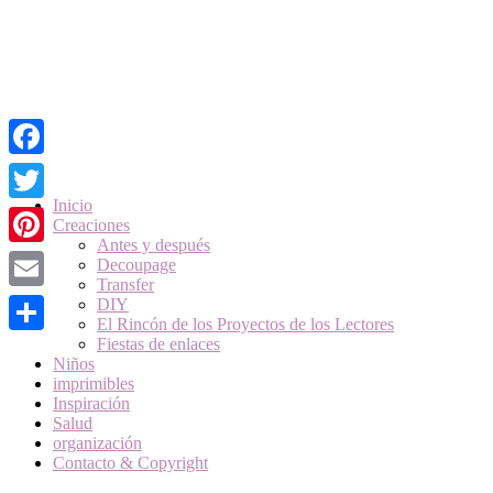
Facebook
Skip
Inicio
Twitter
to
Creaciones
content
Antes y después
Pinterest
Decoupage
Transfer
Email
DIY
El Rincón de los Proyectos de los Lectores
Fiestas de enlaces
Compartir
Niños
imprimibles
Inspiración
Salud
organización
Contacto & Copyright