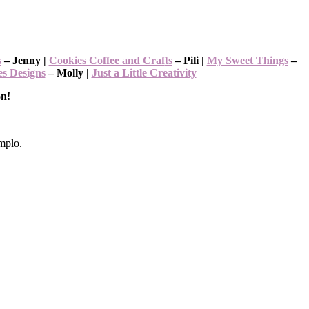
s
– Jenny |
Cookies Coffee and Cra
f
ts
– Pili |
My Sweet Things
–
es Designs
– Molly |
Just a Little Creativity
ón!
emplo.