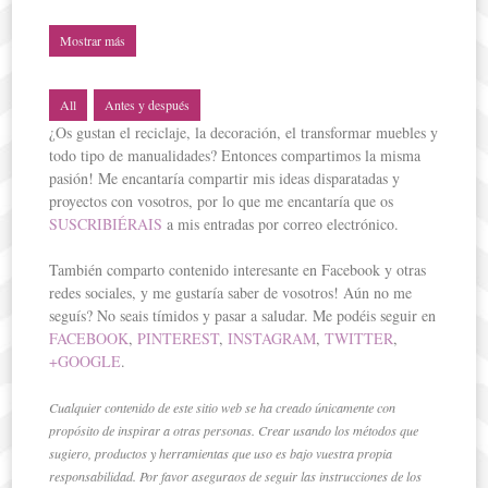
Cóm
Joy
Cor
Hola,
Ban
Hola 
Mostrar más
Caj
sabéis
Hola 
habré
¿Qué 
Hola,
Hola 
compa
All
Antes y después
¿Os gustan el reciclaje, la decoración, el transformar muebles y
todo tipo de manualidades? Entonces compartimos la misma
pasión! Me encantaría compartir mis ideas disparatadas y
proyectos con vosotros, por lo que me encantaría que os
SUSCRIBIÉRAIS
a mis entradas por correo electrónico.
También comparto contenido interesante en Facebook y otras
redes sociales, y me gustaría saber de vosotros! Aún no me
seguís? No seais tímidos y pasar a saludar. Me podéis seguir en
FACEBOOK
,
PINTEREST
,
INSTAGRAM
,
TWITTER
,
+GOOGLE
.
Cualquier contenido de este sitio web se ha creado únicamente con
propósito de inspirar a otras personas. Crear usando los métodos que
sugiero, productos y herramientas que uso es bajo vuestra propia
responsabilidad. Por favor aseguraos de seguir las instrucciones de los