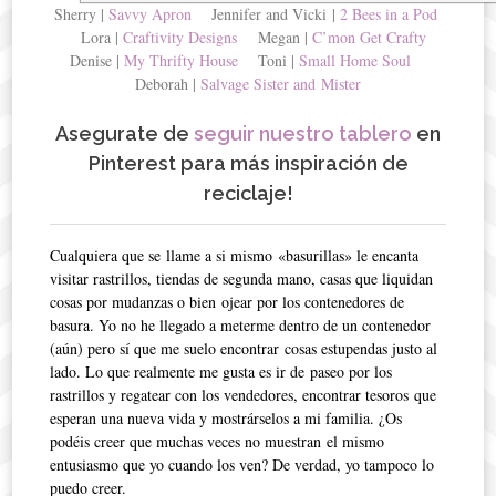
Sherry |
Savvy Apron
Jennifer and Vicki |
2 Bees in a Pod
Lora |
Craftivity Designs
Megan |
C’mon Get Crafty
Denise |
My Thrifty House
Toni |
Small Home Soul
Deborah |
Salvage Sister and Mister
Asegurate de
seguir nuestro tablero
en
Pinterest para más inspiración de
reciclaje!
Cualquiera que se llame a si mismo «basurillas» le encanta
visitar rastrillos, tiendas de segunda mano, casas que liquidan
cosas por mudanzas o bien ojear por los contenedores de
basura. Yo no he llegado a meterme dentro de un contenedor
(aún) pero sí que me suelo encontrar cosas estupendas justo al
lado. Lo que realmente me gusta es ir de paseo por los
rastrillos y regatear con los vendedores, encontrar tesoros que
esperan una nueva vida y mostrárselos a mi familia. ¿Os
podéis creer que muchas veces no muestran el mismo
entusiasmo que yo cuando los ven? De verdad, yo tampoco lo
puedo creer.