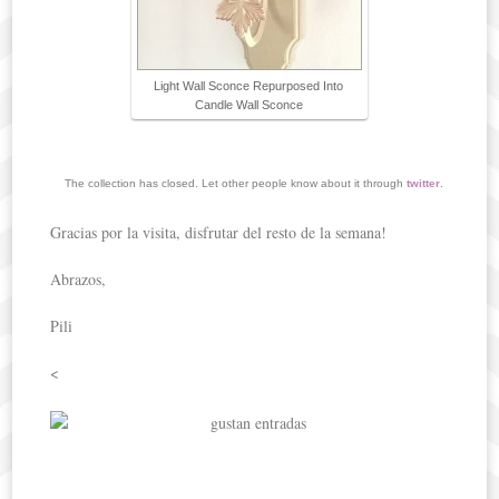
Light Wall Sconce Repurposed Into
Candle Wall Sconce
The collection has closed. Let other people know about it through
twitter
.
Gracias por la visita, disfrutar del resto de la semana!
Abrazos,
Pili
<
Cóm