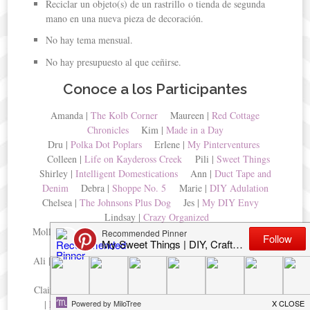
Reciclar un objeto(s) de un rastrillo o tienda de segunda
mano en una nueva pieza de decoración.
No hay tema mensual.
No hay presupuesto al que ceñirse.
Conoce a los Participantes
Amanda |
The Kolb Corner
Maureen |
Red Cottage
Chronicles
Kim |
Made in a Day
Dru |
Polka Dot Poplars
Erlene |
My Pinterventures
Colleen |
Life on Kaydeross Creek
Pili |
Sweet Things
Shirley |
Intelligent Domestications
Ann |
Duct Tape and
Denim
Debra |
Shoppe No. 5
Marie |
DIY Adulation
Chelsea |
The Johnsons Plus Dog
Jes |
My DIY Envy
Lindsay |
Crazy Organized
Molly |
Just a Little Creativity
Ashley |
3 Little Greenwoods
Kimm |
Reinvented
Michelle |
Our Crafty Mom
Ali |
Home Crafts by Ali
Sue |
A Purdy Little House
Sara
|
Twelve on Main
Claire |
Pillar Box Blue
Chelc |
Inside the Fox Den
Kim
|
Farmhouse Made
Victoria |
Dazzle While Frazzled