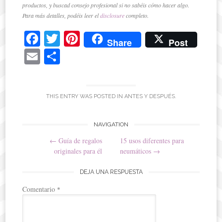
productos, y buscad consejo profesional si no sabéis cómo hacer algo.
Para más detalles, podéis leer el
disclosure
completo.
Fa
T
Pi
Share
Post
ce
wi
nt
E
C
bo
tte
er
m
o
ok
r
es
ail
m
t
pa
THIS ENTRY WAS POSTED IN
ANTES Y DESPUÉS
.
rti
Post
NAVIGATION
r
←
Guía de regalos
15 usos diferentes para
navigation
originales para él
neumáticos
→
DEJA UNA RESPUESTA
Comentario
*