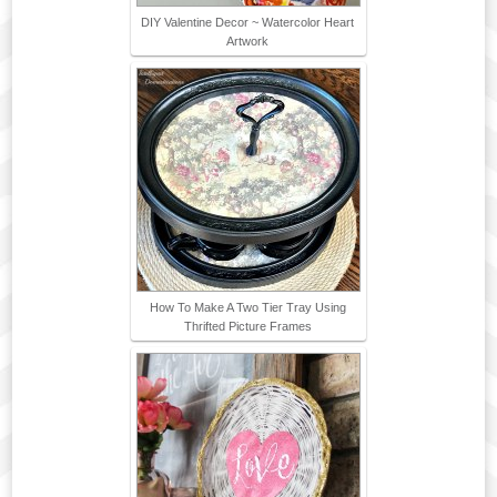
DIY Valentine Decor ~ Watercolor Heart
Artwork
How To Make A Two Tier Tray Using
Thrifted Picture Frames